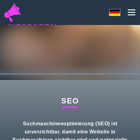
INFOPORTAL
QU9
SEO
Suchmaschinenoptimierung (SEO) ist
unverzichtbar, damit eine Website in
Suchmaschinen sichtbar wird und potenzielle